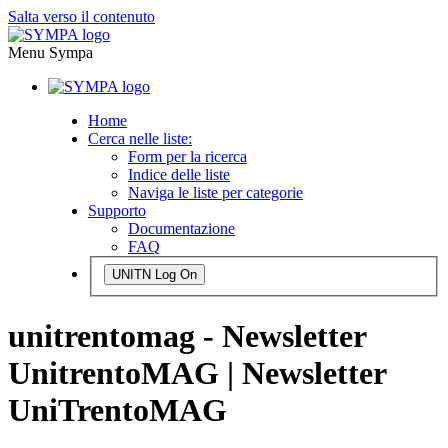
Salta verso il contenuto
Menu Sympa
Home
Cerca nelle liste:
Form per la ricerca
Indice delle liste
Naviga le liste per categorie
Supporto
Documentazione
FAQ
UNITN Log On
unitrentomag - Newsletter
UnitrentoMAG | Newsletter
UniTrentoMAG