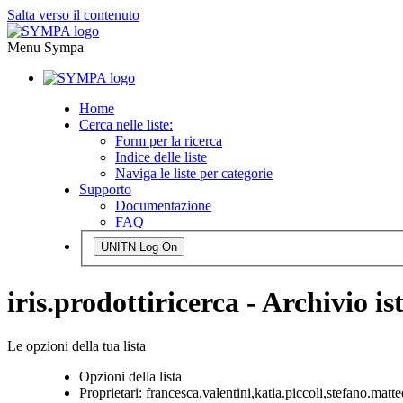
Salta verso il contenuto
Menu Sympa
Home
Cerca nelle liste:
Form per la ricerca
Indice delle liste
Naviga le liste per categorie
Supporto
Documentazione
FAQ
UNITN Log On
iris.prodottiricerca - Archivio i
Le opzioni della tua lista
Opzioni della lista
Proprietari:
francesca.valentini,katia.piccoli,stefano.matte