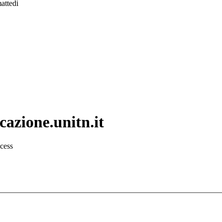
mattedi
cazione.unitn.it
ccess